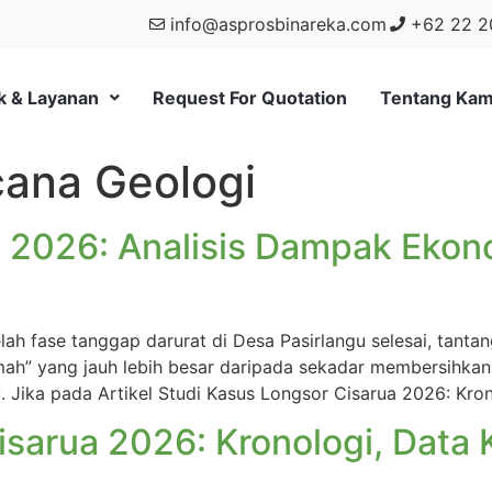
info@asprosbinareka.com
+62 22 2
k & Layanan
Request For Quotation
Tentang Kam
cana Geologi
 2026: Analisis Dampak Ekon
lah fase tanggap darurat di Desa Pasirlangu selesai, tant
umah” yang jauh lebih besar daripada sekadar membersihk
u. Jika pada Artikel Studi Kasus Longsor Cisarua 2026: Kron
sarua 2026: Kronologi, Data K