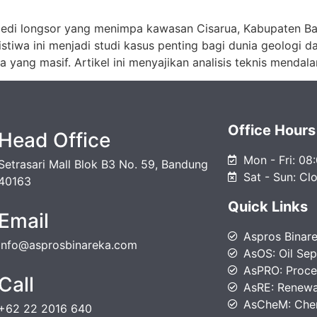
gedi longsor yang menimpa kawasan Cisarua, Kabupaten B
stiwa ini menjadi studi kasus penting bagi dunia geologi 
yang masif. Artikel ini menyajikan analisis teknis mendala
Office Hours
Head Office
Mon - Fri: 08
Setrasari Mall Blok B3 No. 59, Bandung
Sat - Sun: Cl
40163
Quick Links
Email
Aspros Binar
info@asprosbinareka.com
AsOS: Oil Sep
AsPRO: Proces
Call
AsRE: Renewa
AsCheM: Che
+62 22 2016 640