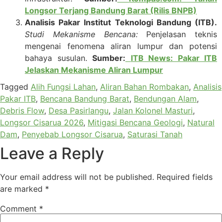
Longsor Terjang Bandung Barat (Rilis BNPB)
Analisis Pakar Institut Teknologi Bandung (ITB).
Studi Mekanisme Bencana:
Penjelasan teknis
mengenai fenomena aliran lumpur dan potensi
bahaya susulan.
Sumber:
ITB News: Pakar ITB
Jelaskan Mekanisme Aliran Lumpur
Tagged
Alih Fungsi Lahan
,
Aliran Bahan Rombakan
,
Analisis
Pakar ITB
,
Bencana Bandung Barat
,
Bendungan Alam
,
Debris Flow
,
Desa Pasirlangu
,
Jalan Kolonel Masturi
,
Longsor Cisarua 2026
,
Mitigasi Bencana Geologi
,
Natural
Dam
,
Penyebab Longsor Cisarua
,
Saturasi Tanah
Leave a Reply
Your email address will not be published.
Required fields
are marked
*
Comment
*