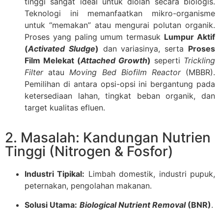
tinggi sangat ideal untuk diolah secara biologis.
Teknologi ini memanfaatkan mikro-organisme
untuk “memakan” atau mengurai polutan organik.
Proses yang paling umum termasuk
Lumpur Aktif
(
Activated Sludge
)
dan variasinya, serta
Proses
Film Melekat (
Attached Growth
)
seperti
Trickling
Filter
atau
Moving Bed Biofilm Reactor
(MBBR).
Pemilihan di antara opsi-opsi ini bergantung pada
ketersediaan lahan, tingkat beban organik, dan
target kualitas efluen.
2. Masalah: Kandungan Nutrien
Tinggi (Nitrogen & Fosfor)
Industri Tipikal:
Limbah domestik, industri pupuk,
peternakan, pengolahan makanan.
Solusi Utama:
Biological Nutrient Removal
(BNR)
.