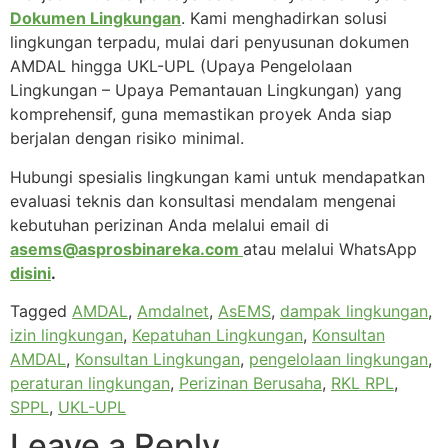
Dokumen Lingkungan
. Kami menghadirkan solusi
lingkungan terpadu, mulai dari penyusunan dokumen
AMDAL hingga UKL-UPL (Upaya Pengelolaan
Lingkungan – Upaya Pemantauan Lingkungan) yang
komprehensif, guna memastikan proyek Anda siap
berjalan dengan risiko minimal.
Hubungi spesialis lingkungan kami untuk mendapatkan
evaluasi teknis dan konsultasi mendalam mengenai
kebutuhan perizinan Anda melalui email di
asems@asprosbinareka.com
atau melalui WhatsApp
disini
.
Tagged
AMDAL
,
Amdalnet
,
AsEMS
,
dampak lingkungan
,
izin lingkungan
,
Kepatuhan Lingkungan
,
Konsultan
AMDAL
,
Konsultan Lingkungan
,
pengelolaan lingkungan
,
peraturan lingkungan
,
Perizinan Berusaha
,
RKL RPL
,
SPPL
,
UKL-UPL
Leave a Reply